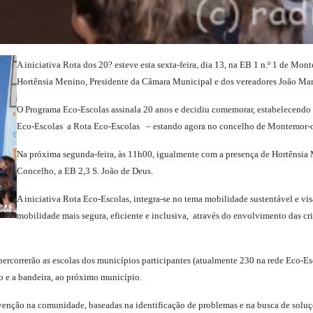
A iniciativa Rota dos 20? esteve esta sexta-feira, dia 13, na EB 1 n.º 1 de M
Hortênsia Menino, Presidente da Câmara Municipal e dos vereadores João Mar
O Programa Eco-Escolas assinala 20 anos e decidiu comemorar, estabelecendo u
Eco-Escolas  a Rota Eco-Escolas  – estando agora no concelho de Montemor
Na próxima segunda-feira, às 11h00, igualmente com a presença de Hortênsia M
Concelho, a EB 2,3 S. João de Deus.
A iniciativa Rota Eco-Escolas, integra-se no tema mobilidade sustentável e v
mobilidade mais segura, eficiente e inclusiva, através do envolvimento das crian
ercorrerão as escolas dos municípios participantes (atualmente 230 na rede Eco-Esc
 e a bandeira, ao próximo município.
rvenção na comunidade, baseadas na identificação de problemas e na busca de soluç