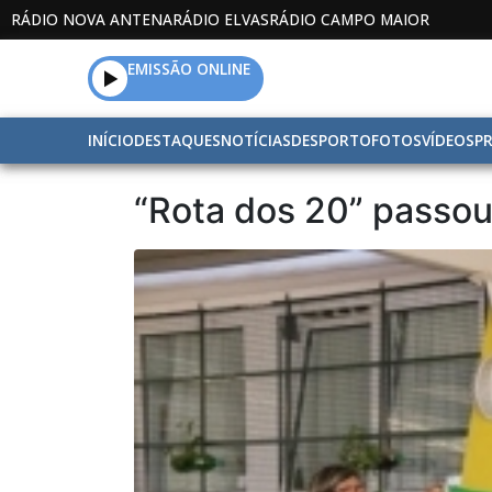
RÁDIO NOVA ANTENA
RÁDIO ELVAS
RÁDIO CAMPO MAIOR
EMISSÃO ONLINE
INÍCIO
DESTAQUES
NOTÍCIAS
DESPORTO
FOTOS
VÍDEOS
P
“Rota dos 20” passo