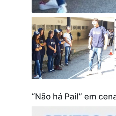
A
s
A
R
á
D
p
“Não há Pai!” em ce